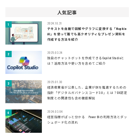
人気記事
2024.10.31
テキストを自動で図解やグラフに変換する「Napkin
AI」を使って誰でも高クオリティなプレゼン資料を
作成する方法を紹介
2025.03.24
独自のチャットボットを作成できるCopilot Studioと
は？活用方法や使い方を含めてご紹介
2025.01.30
経済産業省が公表した、企業がDXを推進するための
指針「デジタルガバナンスコード3.0」とは？DX認定
制度との関連性も含め徹底解説
2024.03.04
経営指標がぱっと分かる Power BIの利用方法とダッ
シュボード化の流れ