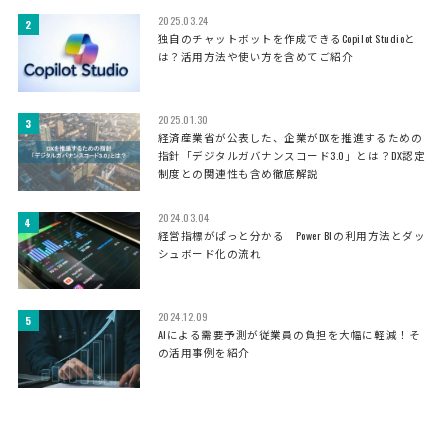
2025.03.24
独自のチャットボットを作成できるCopilot Studioと
は？活用方法や使い方を含めてご紹介
2025.01.30
経済産業省が公表した、企業がDXを推進するための
指針「デジタルガバナンスコード3.0」とは？DX認定
制度との関連性も含め徹底解説
2024.03.04
経営指標がぱっと分かる Power BIの利用方法とダッ
シュボード化の流れ
2024.12.09
AIによる需要予測が従業員の負担を大幅に軽減！そ
の活用事例を紹介